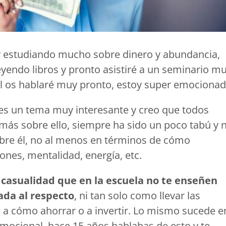
 estudiando mucho sobre dinero y abundancia,
eyendo libros y pronto asistiré a un seminario m
ál os hablaré muy pronto, estoy super emocionad
 es un tema muy interesante y creo que todos
ás sobre ello, siempre ha sido un poco tabú y 
bre él, no al menos en términos de cómo
iones, mentalidad, energía, etc.
 casualidad que en la escuela no te enseñen
da al respecto
, ni tan solo como llevar las
, a cómo ahorrar o a invertir. Lo mismo sucede e
mocional, hace 15 años hablabas de esto y te