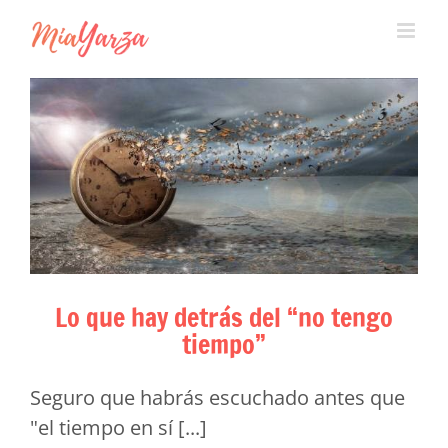
Skip
to
content
Lo que hay detrás del “no tengo
tiempo”
Seguro que habrás escuchado antes que
"el tiempo en sí [...]